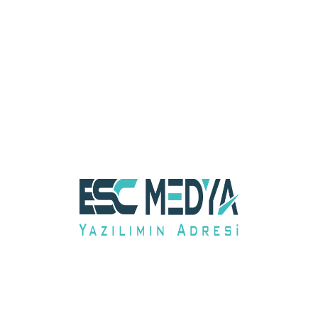
E-Ticaret Altyapısı Seçimi: Karar
-
Vericilerin Yayına Geçmeden Önce
Değerlendirmesi Gereken Kritik Faktörler
Hizmetlerimiz
Hizmet
Reklamdan Web’e, Yazılımdan Sosyal Medya’ya: İşinizi
Yükseltin!
Hizmetlerimiz