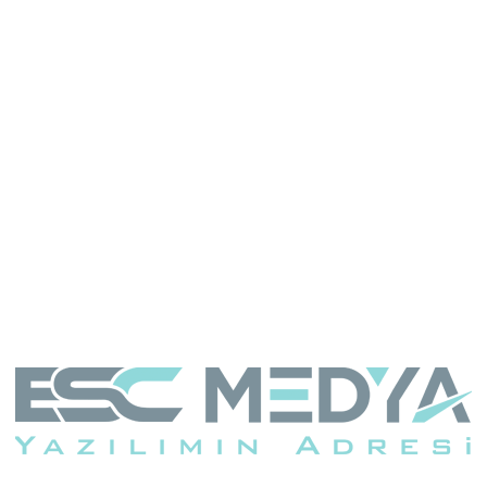
Fitt&light
E-Ticaret Web Sitesi
Tam sayfa gör